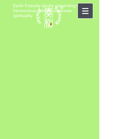
Earth Friendly studio presenting the
harmonious refined Japanese
spirituality