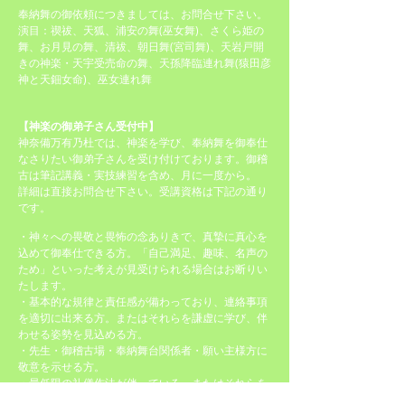
奉納舞の御依頼につきましては、お問合せ下さい。
演目：
禊祓、天狐、浦安の舞(巫女舞)、さくら姫の
舞、お月見の舞、清祓、朝日舞(宮司舞)、天岩戸開
きの神楽・天宇受売命の舞、天孫降臨連れ舞(猿田彦
神と天鈿女命)、巫女連れ舞
【神楽の御弟子さん受付中】
神奈備万有乃杜では、神楽を学び、奉納舞を御奉仕
なさりたい御弟子さんを受け付けております。御稽
古は筆記講義・実技練習を含め、月に一度から。
詳細は直接お問合せ下さい。受講資格は下記の通り
です。
・神々への畏敬と畏怖の念ありきで、真摯に真心を
込めて御奉仕できる方。「自己満足、趣味、名声の
ため」といった考えが見受けられる場合はお断りい
たします。
・基本的な規律と責任感が備わっており、連絡事項
を適切に出来る方。またはそれらを謙虚に学び、伴
わせる姿勢を見込める方。
・先生・御稽古場・奉納舞台関係者・願い主様方に
敬意を示せる方。
・最低限の礼儀作法が伴っている、またはそれらを
謙虚に学び、伴わせる姿勢を見込める方。