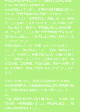
神楽は神道の神事において、祈祷または神に奉納さ
れるために奏される歌舞です。
その起源はとても古く、古事記や日本書紀に記され
ている【天照大御神の岩戸隠れ】において、アメノ
ウズメノミコト（天宇受賣命、天鈿女命）の《神懸
かりした歌舞》とされています。八百万の神と共に
「笑ひゑらぐ」様子を、不思議に思った天照大御
神。外を覗こうとした際に天手力男神に手を引かれ
岩戸からお出になり、世界はまた明るく照らされる
ことになりました。
神楽の語源とされる「神座（かむくら・かみく
ら）」は、「神が宿るところ」「招魂・鎮魂を行う
ところ」を意味し、神座で
巫女
が人々の穢れを祓っ
たり、神懸かりをして人々と交流するなど神人一体
の宴の場、五穀豊穣、災厄の清祓、豊作への御礼で
あった歌舞が、神楽と呼ばれるようになったとされ
ます。
平成29年10月から【
特定非営利活動法人
里神楽・
神代神楽研究会
】の
加藤俊彦先生
に厚き御教授を頂
き、米国で神楽を奉納させて頂く運びとなりまし
た。
戸越八幡神社様の大石則子禰宜様より、巫女舞【浦
安の舞】を御教授頂きました。香取神社様より、朝
日舞を御教授頂きました。