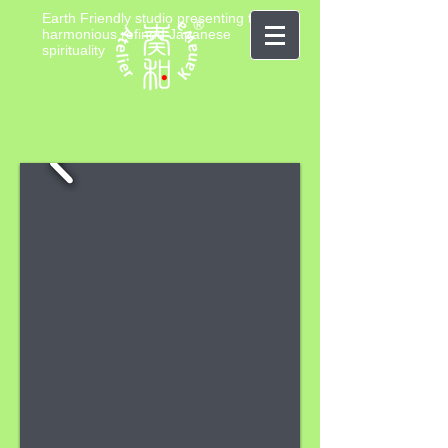
Earth Friendly studio presenting the
harmonious refined Japanese
spirituality