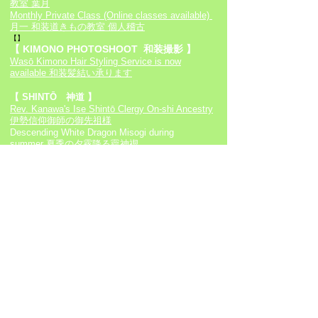
教室 葉月
​​Monthly Private Class (Online classes available)
月一
和装道きもの教室 個人稽古
【】
【 KI
MONO
PHOTOSHOOT
和装撮
影
】
Wasō Kimono Hair Styling Service is now
available
和装髪結い承ります
【
SHINTŌ
神道
】
Rev. Kanawa's Ise Shintō Clergy On-shi Ancestry
伊
勢信仰御師の御先祖様
Descending White Dragon Misogi
during
summer
夏季の夕霧降る龗神禊
Kagura, Ko-Shintō/Shin
tō private
classes
神楽・
古神道・神道個人
講義
【 EDO TSUMAMI KANZASHI
江戸つまみ簪
】
Introductory Level 1. Online Class
入門1. オンラ
イン講座
Introductory Level 2. Online Class
入門2. オンラ
イン講座
Introductory Level 3. Online Class
入門3. オンラ
イン講座
Introductory Level 4. Online Class
入門4. オンラ
イン講座
Introductory Level 5. Online Class
入門5. オンラ